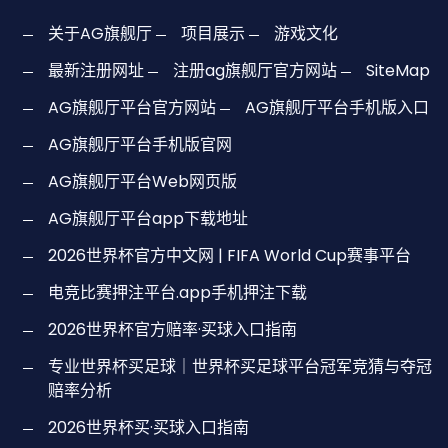
关于AG旗舰厅
项目展示
游戏文化
最新注册网址
注册ag旗舰厅官方网站
SiteMap
AG旗舰厅平台官方网站
AG旗舰厅平台手机版入口
AG旗舰厅平台手机版官网
AG旗舰厅平台Web网页版
AG旗舰厅平台app下载地址
2026世界杯官方中文网 | FIFA World Cup赛事平台
电竞比赛押注平台.app手机押注下载
2026世界杯官方赔率·买球入口指南
专业世界杯买足球｜世界杯买足球平台冠军竞猜与夺冠
赔率分析
2026世界杯买·买球入口指南