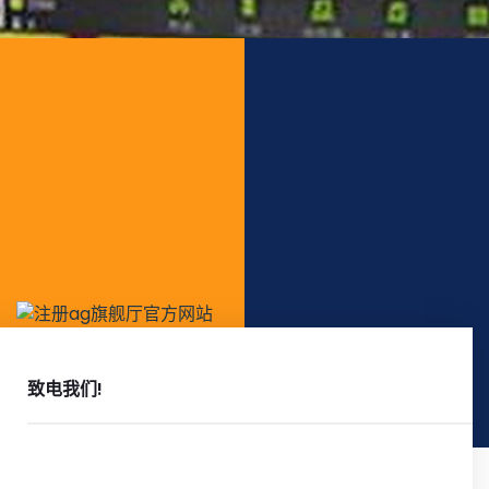
致电我们!