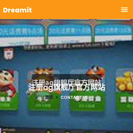
注册ag旗舰厅官方网站
首页
CONTACT US