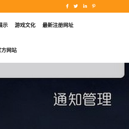
展示
游戏文化
最新注册网址
官方网站