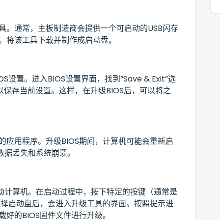
工具。通常，主板制造商会提供一个可启动的USB闪存
具。将该工具下载并制作成启动盘。
设置。进入BIOS设置界面，找到“Save & Exit”选
eset”以保存当前设置。这样，在升级BIOS后，可以将之
的应用程序。升级BIOS期间，计算机可能会重新启
数据丢失和系统崩溃。
动计算机。在启动过程中，按下特定的按键（通常是
动。选择启动盘后，会进入升级工具的界面。按照提示进
载好的BIOS固件文件进行升级。