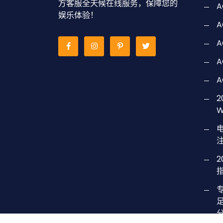
方客服全天候在线服务，保障您的
娱乐体验！
2
W