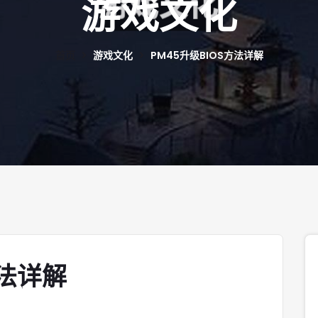
游戏文化
首页
游戏文化
PM45升级BIOS方法详解
方法详解