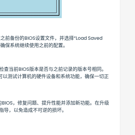
前备份的BIOS设置文件，并选择“Load Saved
样可以确保系统继续使用之前的配置。
检查当前BIOS版本是否与之前记录的版本号相同。
可以测试计算机的硬件设备和系统功能，确保一切正
的BIOS，修复问题、提升性能并添加新功能。在升级
的指导，以免造成不可逆的损坏。