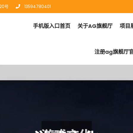
20号
13594780401
手机版入口首页
关于AG旗舰厅
项目
注册ag旗舰厅