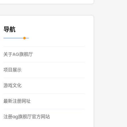
导航
关于AG旗舰厅
项目展示
游戏文化
最新注册网址
注册ag旗舰厅官方网站