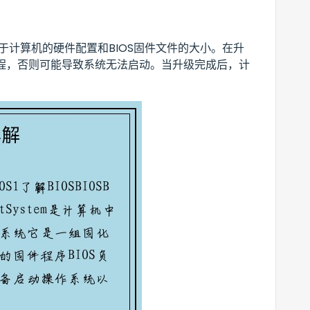
于计算机的硬件配置和BIOS固件文件的大小。在升
程，否则可能导致系统无法启动。当升级完成后，计