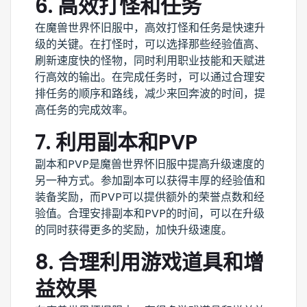
6. 高效打怪和任务
在魔兽世界怀旧服中，高效打怪和任务是快速升
级的关键。在打怪时，可以选择那些经验值高、
刷新速度快的怪物，同时利用职业技能和天赋进
行高效的输出。在完成任务时，可以通过合理安
排任务的顺序和路线，减少来回奔波的时间，提
高任务的完成效率。
7. 利用副本和PVP
副本和PVP是魔兽世界怀旧服中提高升级速度的
另一种方式。参加副本可以获得丰厚的经验值和
装备奖励，而PVP可以提供额外的荣誉点数和经
验值。合理安排副本和PVP的时间，可以在升级
的同时获得更多的奖励，加快升级速度。
8. 合理利用游戏道具和增
益效果