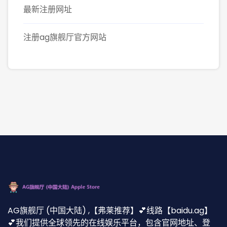
最新注册网址
注册ag旗舰厅官方网站
AG旗舰厅 (中国大陆) ,【弗莱推荐】💕线路【baidu.ag】
💕我们提供全球领先的在线娱乐平台，包含官网地址、登