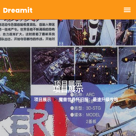
项目展示
首页
项目展示
魔兽世界怀旧服：最速升级攻略