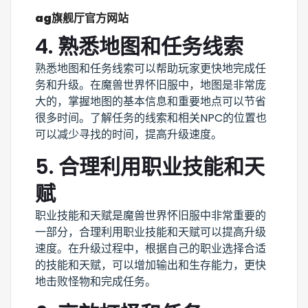
ag旗舰厅官方网站
4. 熟悉地图和任务线索
熟悉地图和任务线索可以帮助玩家更快地完成任
务和升级。在魔兽世界怀旧服中，地图是非常庞
大的，掌握地图的基本信息和重要地点可以节省
很多时间。了解任务的线索和相关NPC的位置也
可以减少寻找的时间，提高升级速度。
5. 合理利用职业技能和天
赋
职业技能和天赋是魔兽世界怀旧服中非常重要的
一部分，合理利用职业技能和天赋可以提高升级
速度。在升级过程中，根据自己的职业选择合适
的技能和天赋，可以增加输出和生存能力，更快
地击败怪物和完成任务。