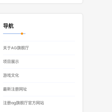
导航
关于AG旗舰厅
项目展示
游戏文化
最新注册网址
注册ag旗舰厅官方网站