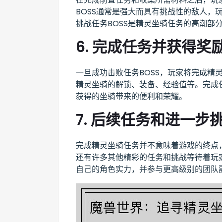
BOSS通常是强大而具有挑战性的敌人，
挑战任务BOSS是精灵坐骑任务的高潮部
6. 完成任务并获得奖
一旦成功击败任务BOSS，玩家将完成精
精灵坐骑的解锁、装备、经验值等。完成
获得的坐骑带来的便利和荣耀。
7. 后续任务和进一步
完成精灵坐骑任务并不意味着游戏的终点
还有许多其他精彩的任务和挑战等待着玩
自己的角色实力，并参与更高级别的团队副