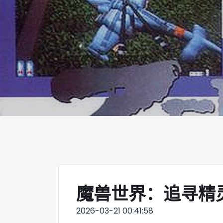
魔兽世界：追寻精
2026-03-21 00:41:58