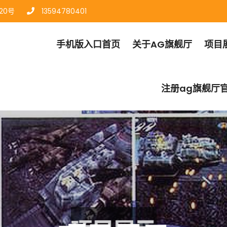
20号
13594780401
手机版入口首页
关于AG旗舰厅
项目
注册ag旗舰厅