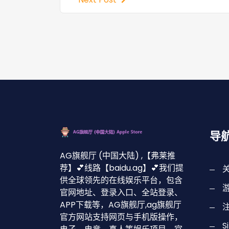
导
AG旗舰厅 (中国大陆) ,【弗莱推
荐】💕线路【baidu.ag】💕我们提
供全球领先的在线娱乐平台，包含
官网地址、登录入口、全站登录、
APP下载等，AG旗舰厅,ag旗舰厅
官方网站支持网页与手机版操作，
S