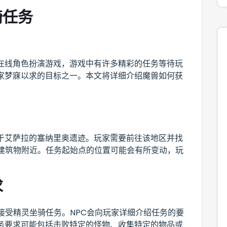
骑任务
在线角色扮演游戏，游戏中有许多精彩的任务等待玩
家梦寐以求的目标之一。本文将详细介绍魔兽如何获
于艾萨拉的塞纳里奥遗迹。玩家需要前往该地区并找
标建筑物附近。任务起始点的位置可能会有所变动，玩
求
接受精灵坐骑任务。NPC会向玩家详细介绍任务的要
务要求可能包括击败特定的怪物、收集特定的物品或