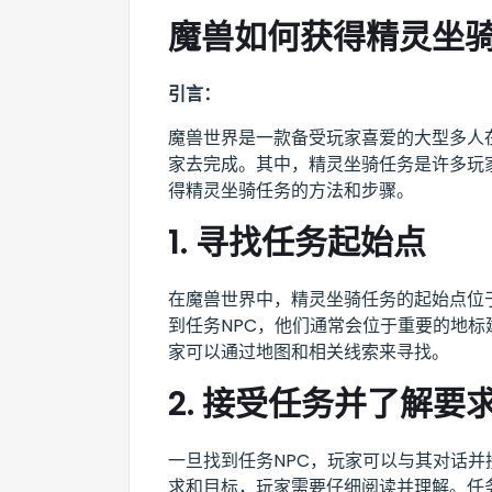
魔兽如何获得精灵坐
引言：
魔兽世界是一款备受玩家喜爱的大型多人
家去完成。其中，精灵坐骑任务是许多玩
得精灵坐骑任务的方法和步骤。
1. 寻找任务起始点
在魔兽世界中，精灵坐骑任务的起始点位
到任务NPC，他们通常会位于重要的地
家可以通过地图和相关线索来寻找。
2. 接受任务并了解要
一旦找到任务NPC，玩家可以与其对话并
求和目标，玩家需要仔细阅读并理解。任