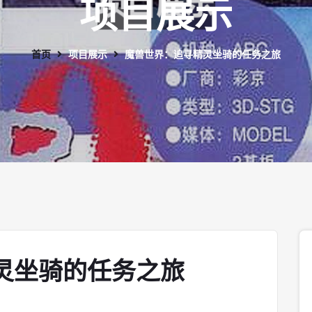
项目展示
首页
项目展示
魔兽世界：追寻精灵坐骑的任务之旅
灵坐骑的任务之旅