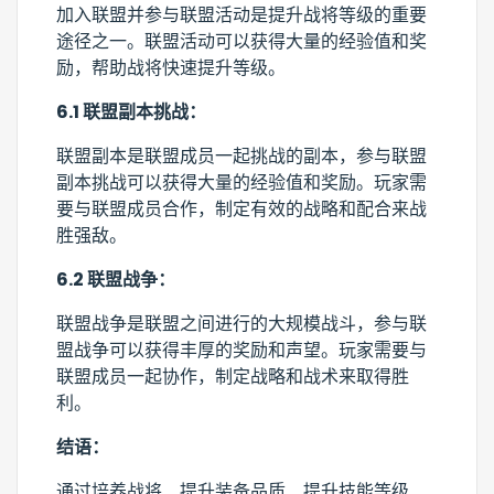
加入联盟并参与联盟活动是提升战将等级的重要
途径之一。联盟活动可以获得大量的经验值和奖
励，帮助战将快速提升等级。
6.1 联盟副本挑战：
联盟副本是联盟成员一起挑战的副本，参与联盟
副本挑战可以获得大量的经验值和奖励。玩家需
要与联盟成员合作，制定有效的战略和配合来战
胜强敌。
6.2 联盟战争：
联盟战争是联盟之间进行的大规模战斗，参与联
盟战争可以获得丰厚的奖励和声望。玩家需要与
联盟成员一起协作，制定战略和战术来取得胜
利。
结语：
通过培养战将、提升装备品质、提升技能等级、