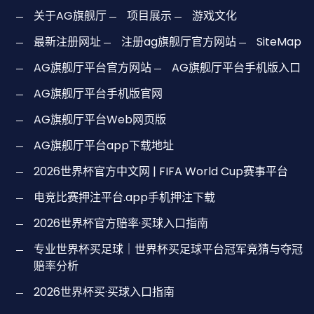
关于AG旗舰厅
项目展示
游戏文化
最新注册网址
注册ag旗舰厅官方网站
SiteMap
AG旗舰厅平台官方网站
AG旗舰厅平台手机版入口
AG旗舰厅平台手机版官网
AG旗舰厅平台Web网页版
AG旗舰厅平台app下载地址
2026世界杯官方中文网 | FIFA World Cup赛事平台
电竞比赛押注平台.app手机押注下载
2026世界杯官方赔率·买球入口指南
专业世界杯买足球｜世界杯买足球平台冠军竞猜与夺冠
赔率分析
2026世界杯买·买球入口指南