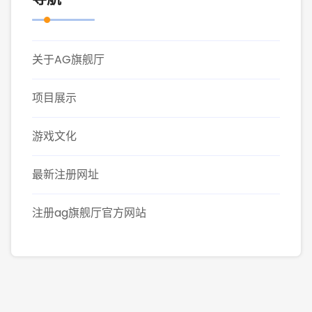
关于AG旗舰厅
项目展示
游戏文化
最新注册网址
注册ag旗舰厅官方网站